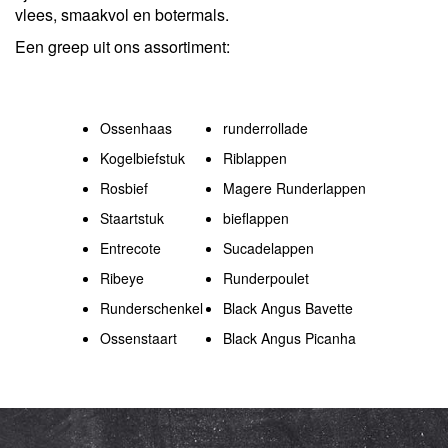
vlees, smaakvol en botermals.
Een greep uit ons assortiment:
Ossenhaas
runderrollade
Kogelbiefstuk
Riblappen
Rosbief
Magere Runderlappen
Staartstuk
bieflappen
Entrecote
Sucadelappen
Ribeye
Runderpoulet
Runderschenkel
Black Angus Bavette
Ossenstaart
Black Angus Picanha