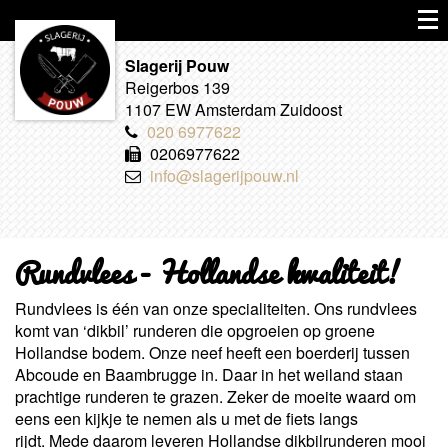
Slagerij Pouw
Reigerbos 139
1107 EW Amsterdam Zuidoost
020 6977622
0206977622
info@slagerijpouw.nl
Rundvlees - Hollandse kwaliteit!
Rundvlees is één van onze specialiteiten. Ons rundvlees
komt van ‘dikbil’ runderen die opgroeien op groene
Hollandse bodem. Onze neef heeft een boerderij tussen
Abcoude en Baambrugge in. Daar in het weiland staan
prachtige runderen te grazen. Zeker de moeite waard om
eens een kijkje te nemen als u met de fiets langs
rijdt. Mede daarom leveren Hollandse dikbilrunderen mooi