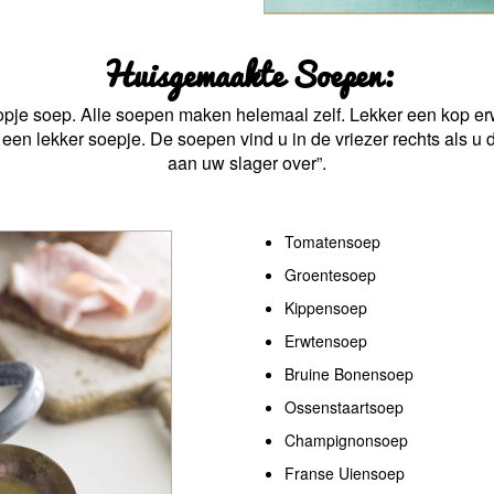
Huisgemaakte Soepen:
kopje soep. Alle soepen maken helemaal zelf. Lekker een kop e
en lekker soepje. De soepen vind u in de vriezer rechts als u d
aan uw slager over”.
Tomatensoep
Groentesoep
Kippensoep
Erwtensoep
Bruine Bonensoep
Ossenstaartsoep
Champignonsoep
Franse Uiensoep