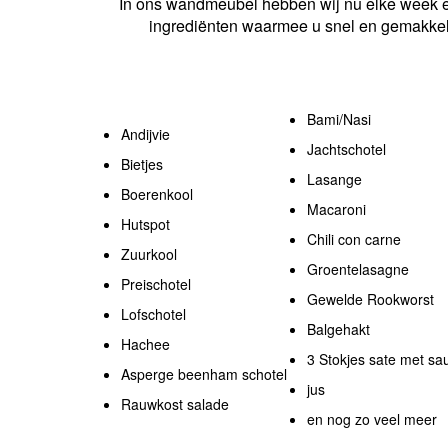
In ons wandmeubel hebben wij nu elke week 
ingrediënten waarmee u snel en gemakkelij
Bami/Nasi
Andijvie
Jachtschotel
Bietjes
Lasange
Boerenkool
Macaroni
Hutspot
Chili con carne
Zuurkool
Groentelasagne
Preischotel
Gewelde Rookworst
Lofschotel
Balgehakt
Hachee
3 Stokjes sate met sa
Asperge beenham schotel
jus
Rauwkost salade
en nog zo veel meer