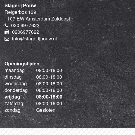
Slagerij Pouw
Reigerbos 139
1107 EW Amsterdam Zuidoost
020 6977622
0206977622
info@slagerijpouw.nl
Openingstijden
maandag
08:00
-
18:00
dinsdag
08:00
-
18:00
woensdag
08:00
-
18:00
donderdag
08:00
-
18:00
vrijdag
08:00
-
18:00
zaterdag
08:00
-
16:00
zondag
Gesloten