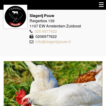
Slagerij Pouw
Reigerbos 139
1107 EW Amsterdam Zuidoost
020 6977622
0206977622
info@slagerijpouw.nl