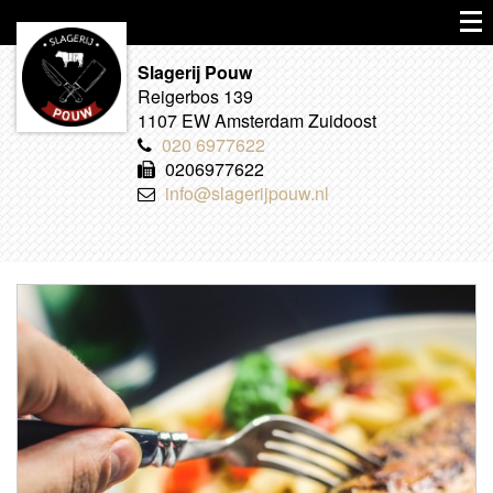
Slagerij Pouw
Reigerbos 139
1107 EW Amsterdam Zuidoost
020 6977622
0206977622
info@slagerijpouw.nl